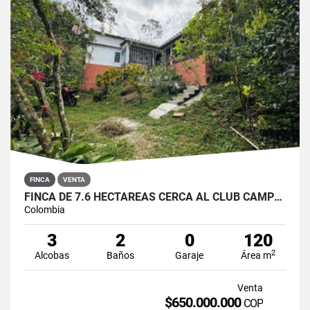
FINCA
VENTA
FINCA DE 7.6 HECTÁREAS CERCA AL CLUB CAMPESTRE VILLA LAURA
Colombia
3
2
0
120
2
Alcobas
Baños
Garaje
Área m
Venta
$650.000.000
COP