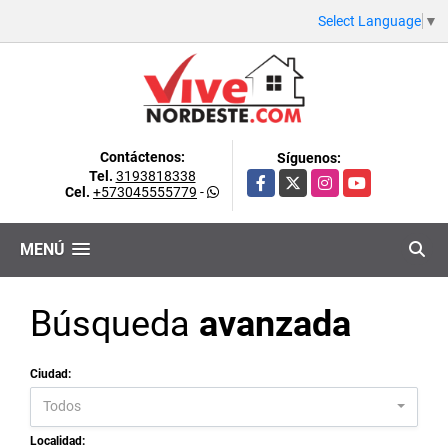
Select Language
▼
Contáctenos:
Síguenos:
Tel.
3193818338
Facebook
X
Instagram
YouTube
Cel.
+573045555779
-
MENÚ
Búsqueda
avanzada
Ciudad:
Todos
Localidad: