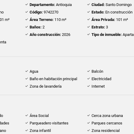
Departamento:
Antioquia
Ciudad:
Santo Domingo
no
Código:
9742270
Estado:
En construcción
01 m²
Área Terreno:
110 m²
Área Privada:
101 m²
Baños:
2
Estrato:
3
Año construcción:
2026
Tipo de inmueble:
Apart
nta
Agua
Balcón
Baño en habitación principal
Electricidad
Zona de lavandería
Internet
do
Área Social
Cerca zona urbana
idades
Parqueadero visitantes
Parques cercanos
cano
Zona infantil
Zona residencial