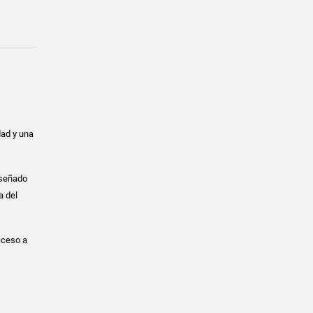
dad y una
iseñado
a del
acceso a