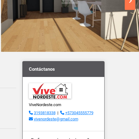
Contáctanos
ViveNordeste.com
3193818338
|
+573045555779
vivenordeste@gmail.com