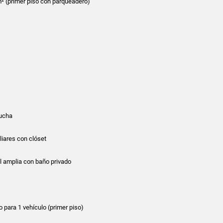
m² (primer piso con parqueadero)
ducha
liares con clóset
l amplia con baño privado
 para 1 vehículo (primer piso)