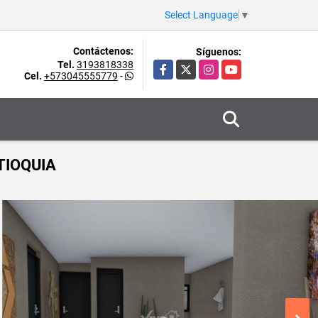
Select Language
▼
Contáctenos:
Síguenos:
Tel.
3193818338
Facebook
X
Instagram
YouTube
Cel.
+573045555779
-
TIOQUIA