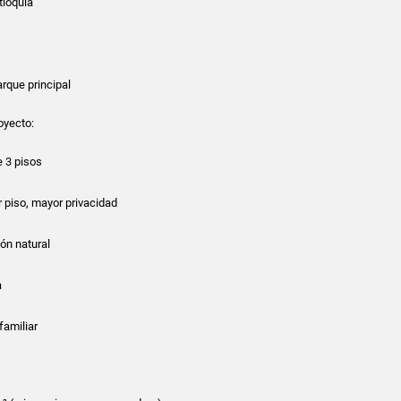
tioquia
rque principal
oyecto:
 3 pisos
 piso, mayor privacidad
ón natural
a
familiar