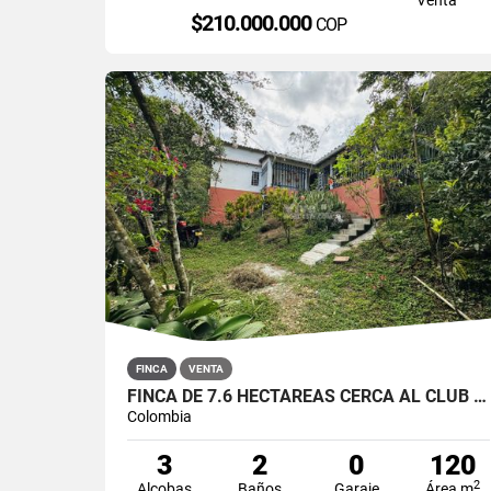
$210.000.000
COP
FINCA
VENTA
FINCA DE 7.6 HECTÁREAS CERCA AL CLUB CAMPESTRE VILLA LAURA
Colombia
3
2
0
120
2
Alcobas
Baños
Garaje
Área m