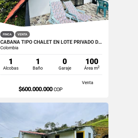
FINCA
VENTA
CABAÑA TIPO CHALET EN LOTE PRIVADO DE 3.333 M² – SAN ROQUE
Colombia
1
1
0
100
2
Alcobas
Baño
Garaje
Área m
Venta
$600.000.000
COP