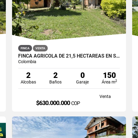
FINCA
VENTA
FINCA AGRÍCOLA DE 21,5 HECTÁREAS EN SAN ROQUE, ANTIOQUIA
Colombia
2
2
0
150
2
Alcobas
Baños
Garaje
Área m
Venta
$630.000.000
COP