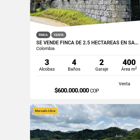
FINCA
VENTA
SE VENDE FINCA DE 2.5 HECTÁREAS EN SAN ROQUE, ANTIOQUIA
Colombia
3
4
2
400
2
Alcobas
Baños
Garaje
Área m
Venta
$600.000.000
COP
Mercado Libre