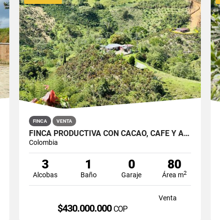
FINCA
VENTA
FINCA PRODUCTIVA CON CACAO, CAFÉ Y AGUA PROPIA EN SAN ROQUE
Colombia
3
1
0
80
2
Alcobas
Baño
Garaje
Área m
Venta
$430.000.000
COP