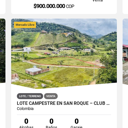
$900.000.000
COP
Mercado Libre
LOTE / TERRENO
VENTA
LOTE CAMPESTRE EN SAN ROQUE – CLUB VILLA LAURA, TOTALMENTE PLANO
Colombia
0
0
0
Alcobas
Baños
Garaje