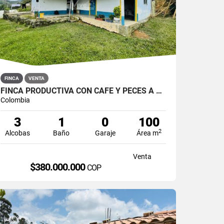
FINCA
VENTA
FINCA PRODUCTIVA CON CAFÉ Y PECES A 5 KM DEL PARQUE SAN ROQUE
Colombia
3
1
0
100
2
Alcobas
Baño
Garaje
Área m
Venta
$380.000.000
COP