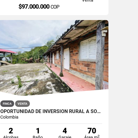
$97.000.000
COP
FINCA
VENTA
OPORTUNIDAD DE INVERSIÓN RURAL A SOLO 20 MINUTOS DE SAN ROQUE.
Colombia
2
1
4
70
2
Alcobas
Baño
Garaje
Área m