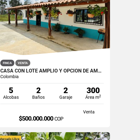
FINCA
VENTA
CASA CON LOTE AMPLIO Y OPCIÓN DE AMPLIAR EN SAN ROQUE
Colombia
5
2
2
300
2
Alcobas
Baños
Garaje
Área m
Venta
$500.000.000
COP
Mercado Libre