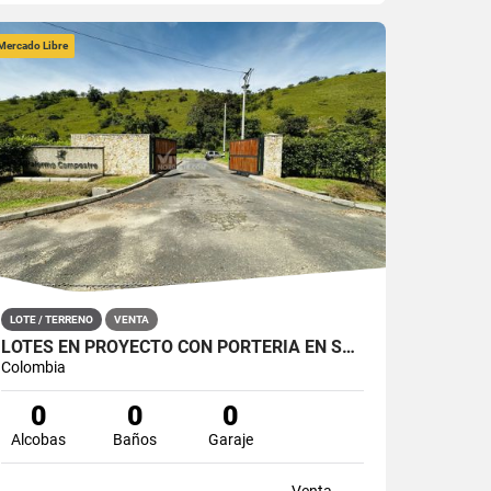
Mercado Libre
LOTE / TERRENO
VENTA
LOTES EN PROYECTO CON PORTERÍA EN SAN JOSÉ DEL NUS, SAN ROQUE
Colombia
0
0
0
Alcobas
Baños
Garaje
Venta