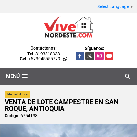
Select Language
▼
Contáctenos:
Síguenos:
Tel.
3193818338
Facebook
X
Instagram
YouTube
Cel.
+573045555779
-
MENÚ
Mercado Libre
VENTA DE LOTE CAMPESTRE EN SAN
ROQUE, ANTIOQUIA
Código.
6754138