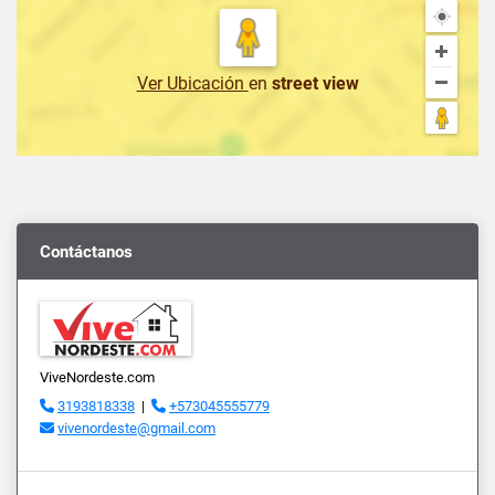
Ver Ubicación
en
street view
Contáctanos
ViveNordeste.com
3193818338
|
+573045555779
vivenordeste@gmail.com