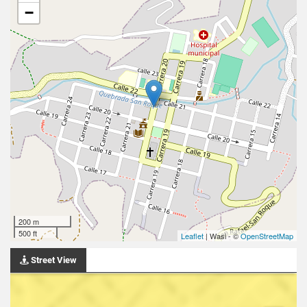
−
200 m
500 ft
Leaflet
| Wasi - ©
OpenStreetMap
Street View