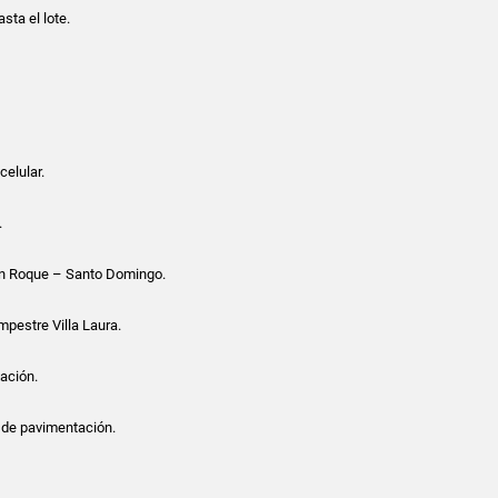
sta el lote.
celular.
.
an Roque – Santo Domingo.
mpestre Villa Laura.
zación.
 de pavimentación.