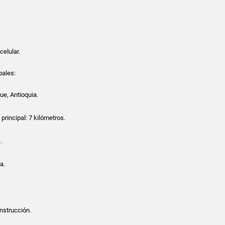
celular.
pales:
ue, Antioquia.
principal: 7 kilómetros.
.
a.
nstrucción.