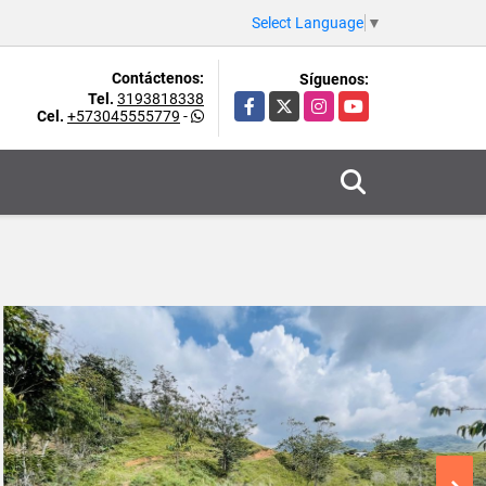
Select Language
▼
Contáctenos:
Síguenos:
Tel.
3193818338
Facebook
X
Instagram
YouTube
Cel.
+573045555779
-