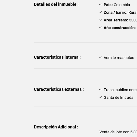
Detalles del inmueble :
País:
Colombia
Zona / barrio:
Rura
Área Terreno:
5300
Año construcción:
Características interna :
Admite mascotas
Características externas :
Trans. público cer
Garita de Entrada
Descripción Adicional :
Venta de lote con 5.