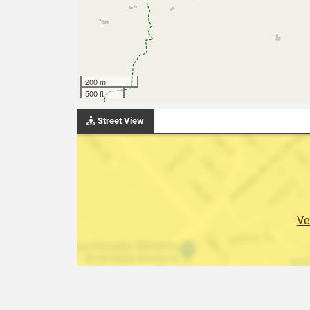
200 m
500 ft
Street View
Ve