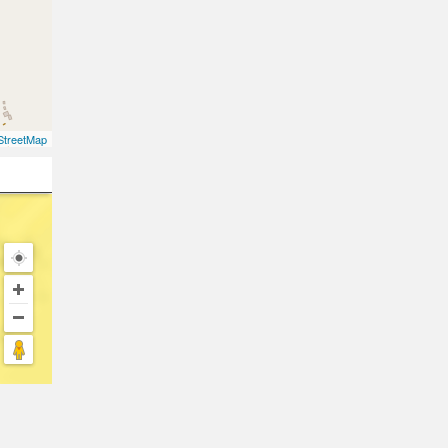
treetMap