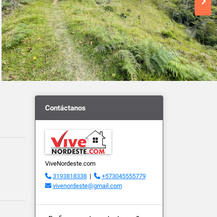
Contáctanos
ViveNordeste.com
3193818338
|
+573045555779
vivenordeste@gmail.com