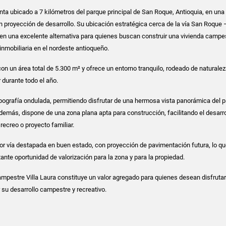
ta ubicado a 7 kilómetros del parque principal de San Roque, Antioquia, en una
ran proyección de desarrollo. Su ubicación estratégica cerca de la vía San Roque
en una excelente alternativa para quienes buscan construir una vivienda campe
 inmobiliaria en el nordeste antioqueño.
on un área total de 5.300 m² y ofrece un entorno tranquilo, rodeado de naturalez
 durante todo el año.
opografía ondulada, permitiendo disfrutar de una hermosa vista panorámica del p
 Además, dispone de una zona plana apta para construcción, facilitando el desarro
 recreo o proyecto familiar.
por vía destapada en buen estado, con proyección de pavimentación futura, lo q
ante oportunidad de valorización para la zona y para la propiedad.
ampestre Villa Laura constituye un valor agregado para quienes desean disfrutar
 su desarrollo campestre y recreativo.
: