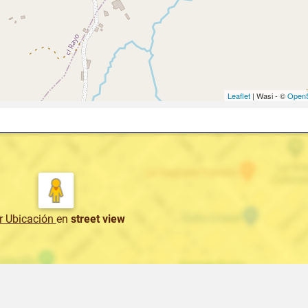
Leaflet
| Wasi - ©
OpenS
r Ubicación
en
street view