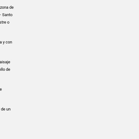
 zona de
 – Santo
stre o
a y con
aisaje
llo de
ue
 de un