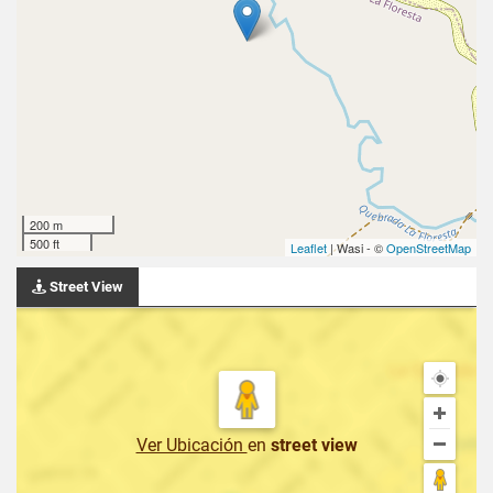
200 m
500 ft
Leaflet
| Wasi - ©
OpenStreetMap
Street View
Ver Ubicación
en
street view