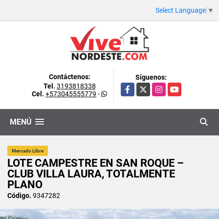
Select Language
▼
Contáctenos:
Síguenos:
Tel.
3193818338
Facebook
X
Instagram
YouTube
Cel.
+573045555779
-
MENÚ
Mercado Libre
LOTE CAMPESTRE EN SAN ROQUE –
CLUB VILLA LAURA, TOTALMENTE
PLANO
Código.
9347282