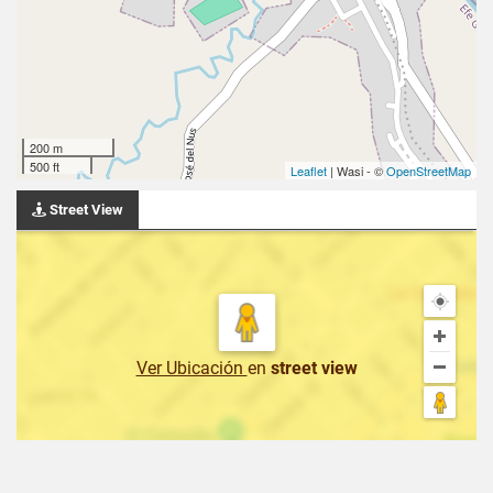
200 m
500 ft
Leaflet
| Wasi - ©
OpenStreetMap
Street View
Ver Ubicación
en
street view