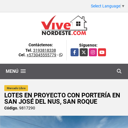
Select Language
▼
Contáctenos:
Síguenos:
Tel.
3193818338
Facebook
X
Instagram
YouTube
Cel.
+573045555779
-
MENÚ
Mercado Libre
LOTES EN PROYECTO CON PORTERÍA EN
SAN JOSÉ DEL NUS, SAN ROQUE
Código.
9817290