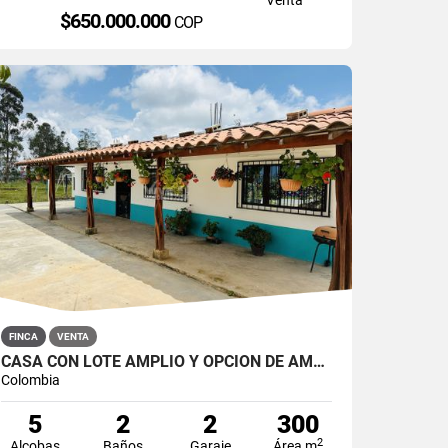
$650.000.000
COP
FINCA
VENTA
CASA CON LOTE AMPLIO Y OPCIÓN DE AMPLIAR EN SAN ROQUE
Colombia
5
2
2
300
2
Alcobas
Baños
Garaje
Área m