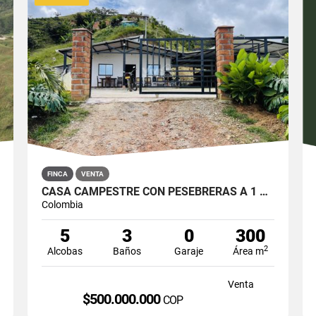
FINCA
VENTA
CASA CAMPESTRE CON PESEBRERAS A 1 KM DEL PARQUE DE SAN ROQUE
Colombia
5
3
0
300
2
Alcobas
Baños
Garaje
Área m
Venta
$500.000.000
COP