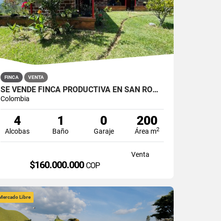
FINCA
VENTA
SE VENDE FINCA PRODUCTIVA EN SAN ROQUE, ANTIOQUIA.
Colombia
4
1
0
200
2
Alcobas
Baño
Garaje
Área m
Venta
$160.000.000
COP
Mercado Libre