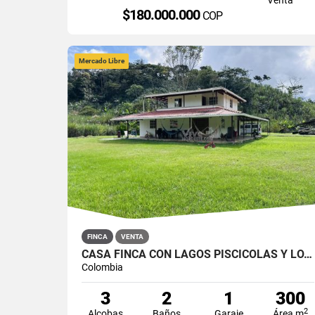
$180.000.000
COP
Mercado Libre
FINCA
VENTA
CASA FINCA CON LAGOS PISCÍCOLAS Y LOTE PLANO EN SAN ROQUE
Colombia
3
2
1
300
2
Alcobas
Baños
Garaje
Área m