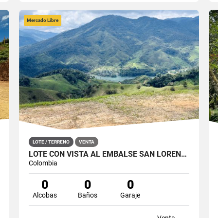
Mercado Libre
LOTE / TERRENO
VENTA
LOTE CON VISTA AL EMBALSE SAN LORENZO EN SAN ROQUE
Colombia
0
0
0
Alcobas
Baños
Garaje
Venta