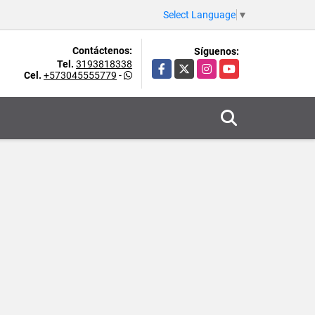
Select Language
▼
Contáctenos:
Síguenos:
Tel.
3193818338
Facebook
X
Instagram
YouTube
Cel.
+573045555779
-