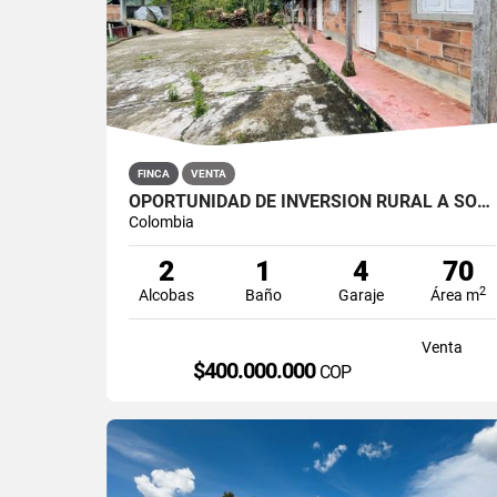
FINCA
VENTA
OPORTUNIDAD DE INVERSIÓN RURAL A SOLO 20 MINUTOS DE SAN ROQUE.
Colombia
2
1
4
70
2
Alcobas
Baño
Garaje
Área m
Venta
$400.000.000
COP