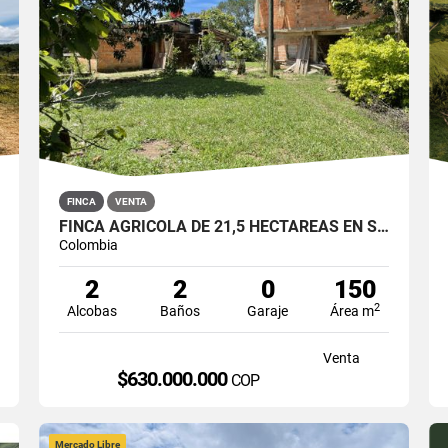
FINCA
VENTA
FINCA AGRÍCOLA DE 21,5 HECTÁREAS EN SAN ROQUE, ANTIOQUIA
Colombia
2
2
0
150
2
Alcobas
Baños
Garaje
Área m
Venta
$630.000.000
COP
Mercado Libre