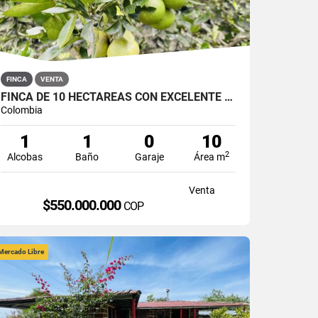
FINCA
VENTA
FINCA DE 10 HECTÁREAS CON EXCELENTE TOPOGRAFÍA EN SAN ROQUE
Colombia
1
1
0
10
2
Alcobas
Baño
Garaje
Área m
Venta
$550.000.000
COP
Mercado Libre