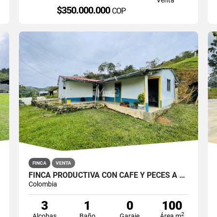
$350.000.000
COP
FINCA
VENTA
FINCA PRODUCTIVA CON CAFÉ Y PECES A 5 KM DEL PARQUE SAN ROQUE
Colombia
3
1
0
100
2
Alcobas
Baño
Garaje
Área m