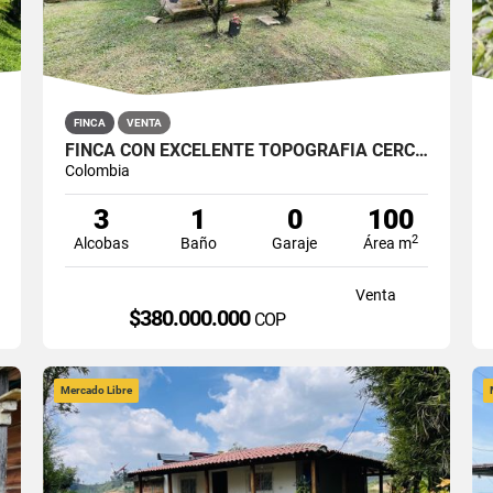
FINCA
VENTA
FINCA CON EXCELENTE TOPOGRAFÍA CERCA DE VILLA LAURA EN SAN ROQUE
Colombia
3
1
0
100
2
Alcobas
Baño
Garaje
Área m
Venta
$380.000.000
COP
Mercado Libre