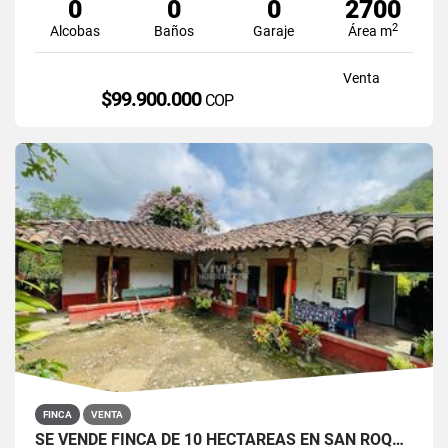
0
0
0
2700
2
Alcobas
Baños
Garaje
Área m
Venta
$99.900.000
COP
FINCA
VENTA
SE VENDE FINCA DE 10 HECTÁREAS EN SAN ROQUE, ANTIOQUIA