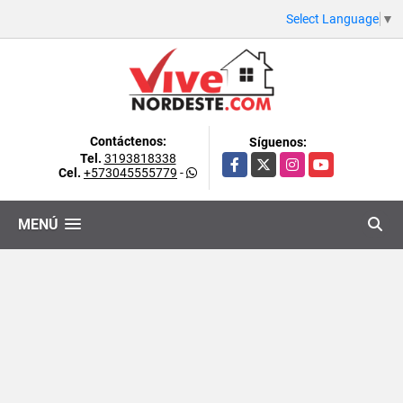
Select Language
▼
Contáctenos:
Síguenos:
Tel.
3193818338
Facebook
X
Instagram
YouTube
Cel.
+573045555779
-
MENÚ