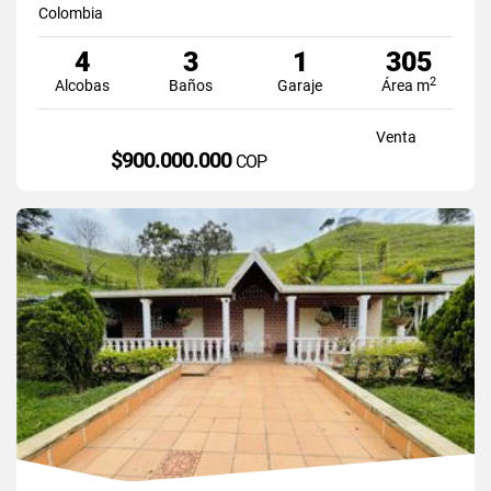
Colombia
4
3
1
305
2
Alcobas
Baños
Garaje
Área m
Venta
$900.000.000
COP