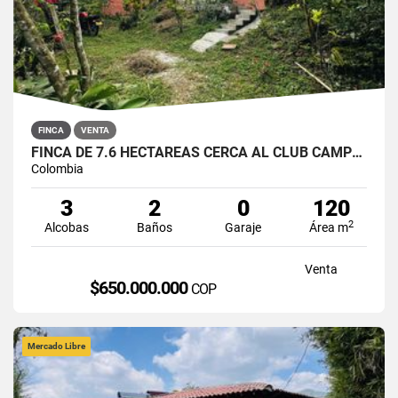
FINCA
VENTA
FINCA DE 7.6 HECTÁREAS CERCA AL CLUB CAMPESTRE VILLA LAURA
Colombia
3
2
0
120
2
Alcobas
Baños
Garaje
Área m
Venta
$650.000.000
COP
Mercado Libre