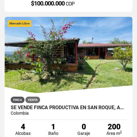
$100.000.000
COP
Mercado Libre
FINCA
VENTA
SE VENDE FINCA PRODUCTIVA EN SAN ROQUE, ANTIOQUIA.
Colombia
4
1
0
200
2
Alcobas
Baño
Garaje
Área m