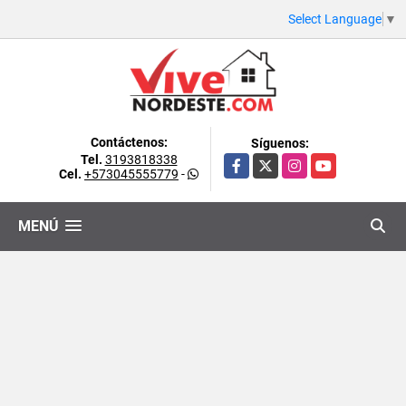
Select Language
▼
Contáctenos:
Síguenos:
Tel.
3193818338
Facebook
X
Instagram
YouTube
Cel.
+573045555779
-
MENÚ