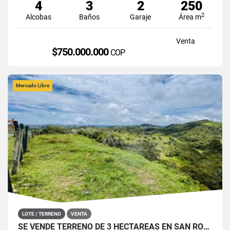
4
3
2
250
2
Alcobas
Baños
Garaje
Área m
Venta
$750.000.000
COP
Mercado Libre
LOTE / TERRENO
VENTA
SE VENDE TERRENO DE 3 HECTÁREAS EN SAN ROQUE, ANTIOQUIA.