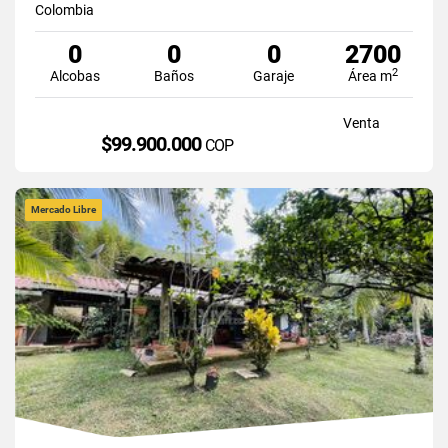
Colombia
0
0
0
2700
2
Alcobas
Baños
Garaje
Área m
Venta
$99.900.000
COP
Mercado Libre