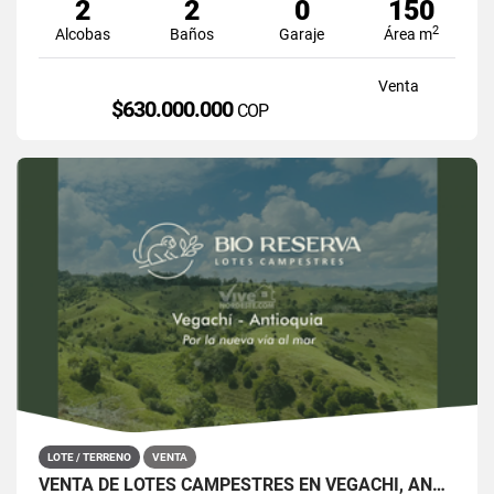
2
2
0
150
2
Alcobas
Baños
Garaje
Área m
Venta
$630.000.000
COP
LOTE / TERRENO
VENTA
VENTA DE LOTES CAMPESTRES EN VEGACHÍ, ANTIOQUIA