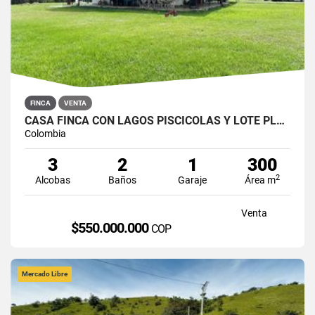
FINCA
VENTA
CASA FINCA CON LAGOS PISCÍCOLAS Y LOTE PLANO EN SAN ROQUE
Colombia
3
2
1
300
2
Alcobas
Baños
Garaje
Área m
Venta
$550.000.000
COP
Mercado Libre